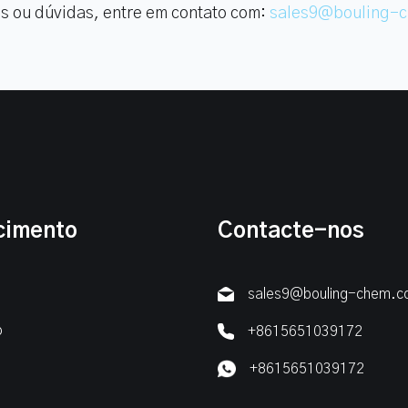
os ou dúvidas, entre em contato com:
sales9@bouling-
cimento
Contacte-nos
sales9@bouling-chem.
o
+8615651039172
+8615651039172