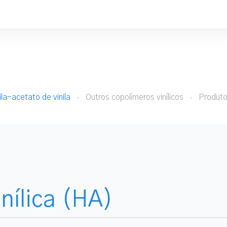
ila-acetato de vinila
Outros copolímeros vinílicos
Produtos
nílica (HA)