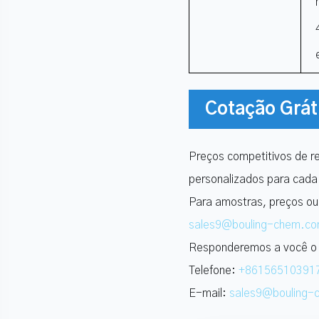
Cotação Grát
Preços competitivos de re
personalizados para cada
Para amostras, preços ou
sales9@bouling-chem.c
Responderemos a você o m
Telefone:
+86156510391
E-mail:
sales9@bouling