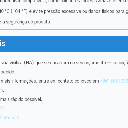
materiais incompatíveis, como oxidantes fortes. Armazene em 
40 °C (104 °F) e evite pressão excessiva ou danos físicos para g
e a segurança do produto.
is
sina vinílica (HA) que se encaixam no seu orçamento — condiçõ
 pedido.
 mais informações, entre em contato conosco em
+861565103
om
.
ais rápido possível.
72
-chem.com