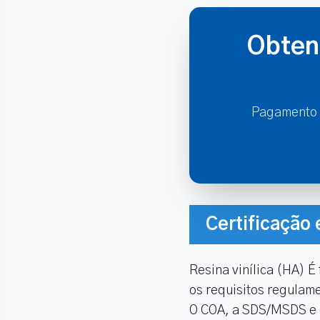
Obten
Pagamento f
Certificação
Resina vinílica (HA) 
os requisitos regulam
O COA, a SDS/MSDS e o