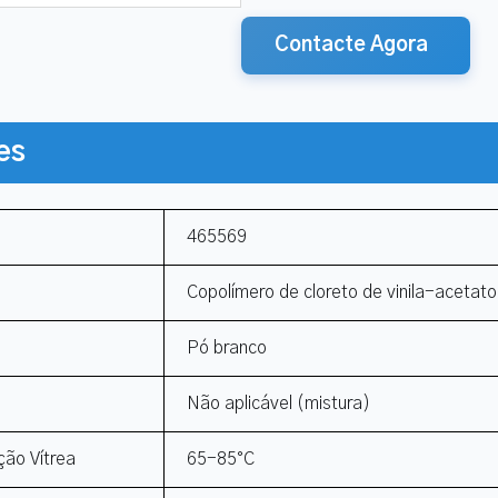
Contacte Agora
es
465569
Copolímero de cloreto de vinila-acetato 
Pó branco
Não aplicável (mistura)
ção Vítrea
65-85°C