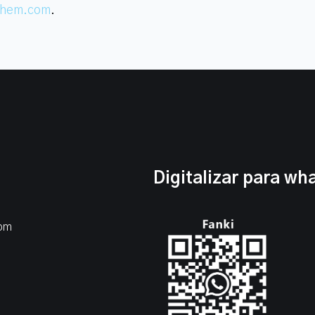
chem.com
.
Digitalizar para wh
com