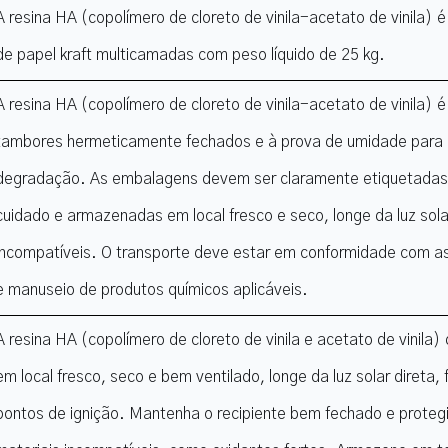
A resina HA (copolímero de cloreto de vinila-acetato de vinila
de papel kraft multicamadas com peso líquido de 25 kg.
A resina HA (copolímero de cloreto de vinila-acetato de vinila)
tambores hermeticamente fechados e à prova de umidade para 
degradação. As embalagens devem ser claramente etiquetada
cuidado e armazenadas em local fresco e seco, longe da luz solar
incompatíveis. O transporte deve estar em conformidade com a
e manuseio de produtos químicos aplicáveis.
A resina HA (copolímero de cloreto de vinila e acetato de vinil
em local fresco, seco e bem ventilado, longe da luz solar direta, 
pontos de ignição. Mantenha o recipiente bem fechado e proteg