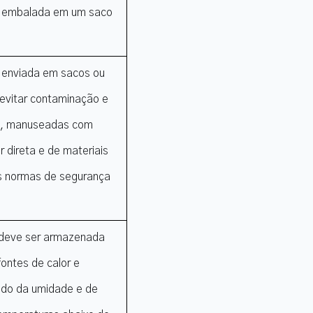
) é embalada em um saco
 é enviada em sacos ou
evitar contaminação e
s, manuseadas com
 direta e de materiais
s normas de segurança
a) deve ser armazenada
fontes de calor e
ido da umidade e de