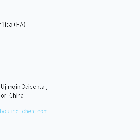
nílica (HA)
 Ujimqin Ocidental,
ior, China
bouling-chem.com