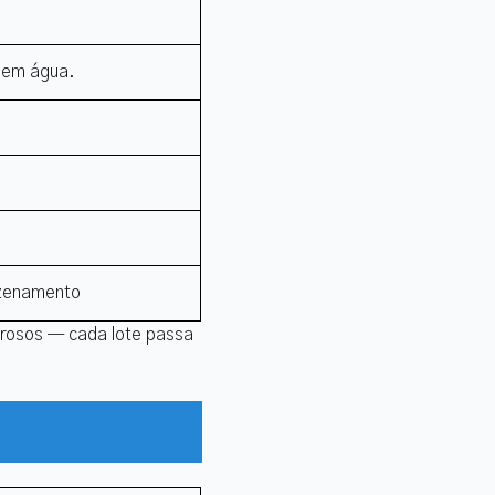
l em água.
azenamento
gorosos — cada lote passa