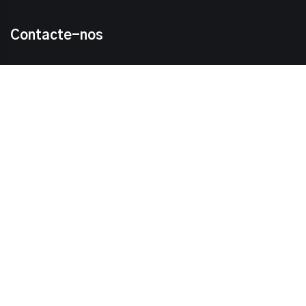
Contacte-nos
sales9@bouling-chem.com
+8615651039172
+8615651039172
Digitalizar para whatsapp