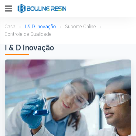
Casa
I & D Inovação
Suporte Online
Controle de Qualidade
I & D Inovação