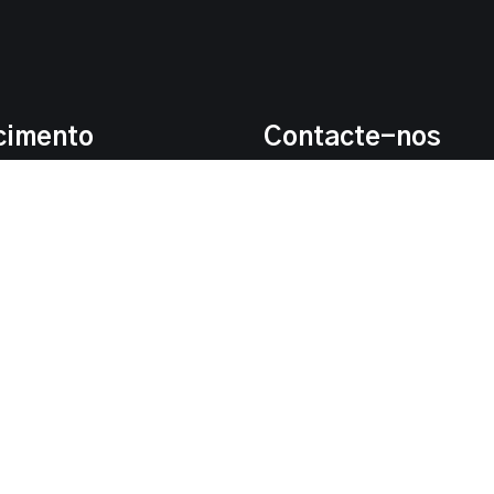
cimento
Contacte-nos
sales9@bouling-chem.
o
+8615651039172
+8615651039172