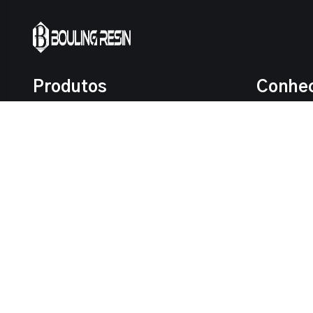
Produtos
Conhe
Copolímero de cloreto de vinila-acetato
Informação
de vinila
Suplement
Outros copolímeros vinílicos
Produtos de acrílico e epóxi